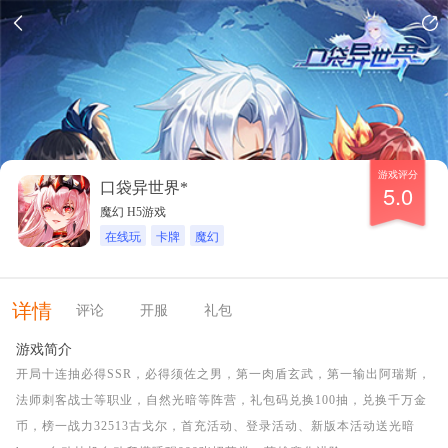
游戏评分
口袋异世界*
5.0
魔幻 H5游戏
在线玩
卡牌
魔幻
详情
评论
开服
礼包
游戏简介
开局十连抽必得SSR，必得须佐之男，第一肉盾玄武，第一输出阿瑞斯，
法师刺客战士等职业，自然光暗等阵营，礼包码兑换100抽，兑换千万金
币，榜一战力32513古戈尔，首充活动、登录活动、新版本活动送光暗