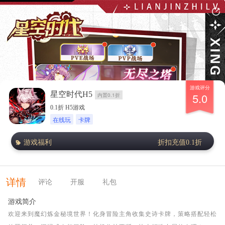
游戏评分
星空时代H5
5.0
内置0.1折
0.1折 H5游戏
在线玩
卡牌
游戏福利
折扣充值0.1折
详情
评论
开服
礼包
游戏简介
欢迎来到魔幻炼金秘境世界！化身冒险主角收集史诗卡牌，策略搭配轻松