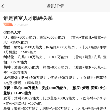
资讯详情
谁是首富人才羁绊关系
资讯
2025-08-02
①红色人才
<
薇儿+霉霉+子
IU
：骆寒+500万能力，妍宝+800万能力，（雪莉+艾薇儿+霉霉+子
琪）+150%能力
元+嫣嫣+雯雯
茜茜
：娜塔莎+500万能力，纠结伦+800万能力，（十元+嫣嫣+雯雯
+丹妮丝）+150%能力
纠结伦
~
妍宝+凡凡+壹
：凡凡+500万能力，IU+800万能力，（雪莉+妍宝+凡凡+壹
柏）+150%能力
<
萌神
熙罗+凡凡+贝
：爱酱+500万能力，梓怡+800万能力，（爱酱+熙罗+凡凡+贝
爷）+150%能力
<
比尔盖饭
乔帮主+巴菲特
：队长+500万能力，何灵+800万能力，（乔帮主+巴菲特
+杰克+梦瑶）+150%能力
<
瑶+爱酱+比尔
何灵：壹柏+500万能力，安妮+800万能力，（熙罗+梦瑶+爱酱+比尔
盖饭）+150%能力
发哥
巴菲特+小李子
：沐村+500万能力，比尔盖饭+800万能力，（巴菲特+小李子
+雪莉+纠结伦）+150%能
a
星爷
+梓怡+丹妮丝
：贺敏+500万能力，纠结伦+800万能力，（凡凡+梓怡+丹妮丝