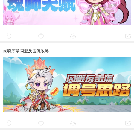
灵魂序章闪避反击流攻略